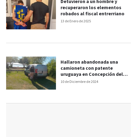
Detuvieron a un hombre y
recuperaron los elementos
robados al fiscal entrerriano
13 de Enero de 2025
Hallaron abandonada una
camioneta con patente
uruguaya en Concepción del
Uruguay
10 de Diciembre de 2024