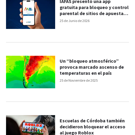
IAFAS presentó una app
gratuita para bloqueo y control
parental de sitios de apuestas
ilegales
25 de Junio de 2026
Un “bloqueo atmosférico”
provoca marcado ascenso de
temperaturas en el país
25 de Noviembre de 2025
Escuelas de Córdoba también
decidieron bloquear el acceso
al juego Roblox