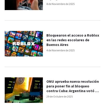
8 de Noviembre de 2025
Bloquearon el acceso a Roblox
en las redes escolares de
Buenos Aires
4 de Noviembre de 2025
ONU aprueba nueva resolución
para poner fin al bloqueo
contra Cuba: Argentina votó en
contra
29 de Octubre de 2025