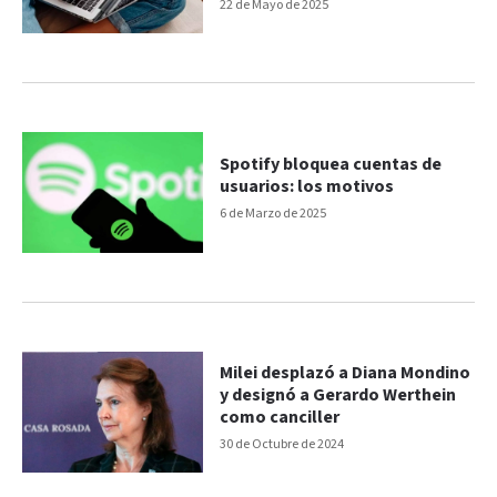
Artificial
22 de Mayo de 2025
Spotify bloquea cuentas de
usuarios: los motivos
6 de Marzo de 2025
Milei desplazó a Diana Mondino
y designó a Gerardo Werthein
como canciller
30 de Octubre de 2024