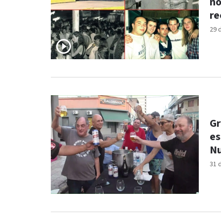
no
re
29 
Gr
es
N
31 