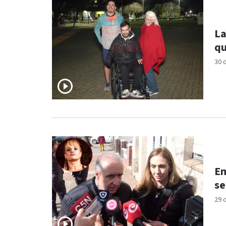
La
qu
30 
Em
se
29 