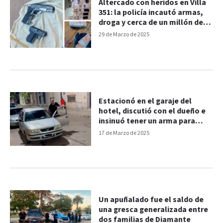
Altercado con heridos en Villa
351: la policía incautó armas,
droga y cerca de un millón de
pesos tras allanamientos
29 de Marzo de 2025
Estacionó en el garaje del
hotel, discutió con el dueño e
insinuó tener un arma para
amenazarlo
17 de Marzo de 2025
Un apuñalado fue el saldo de
una gresca generalizada entre
dos familias de Diamante