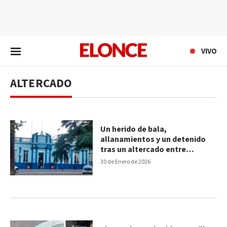
EN VIVO
VIVO
ALTERCADO
Un herido de bala,
allanamientos y un detenido
tras un altercado entre
conocidos en Diamante
30 de Enero de 2026