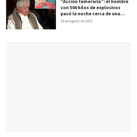
“Acción temeraria”: el hombre
con 500 kilos de explosivos
pasó la noche cerca de una
estación de servicios
26 de Agosto de 2025