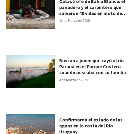
Catástrofe de Bahía Blanca: el
panadero y el carpintero que
salvaron 40 vidas en moto de
agua
13 de Marzo de 2025
Buscan a joven que cayó al río
Paraná en el Parque Costero
cuando pescaba con su familia
4 de Marzo de 2025
Confirmaron el estado de las
aguas en la costa del Río
Uruguay