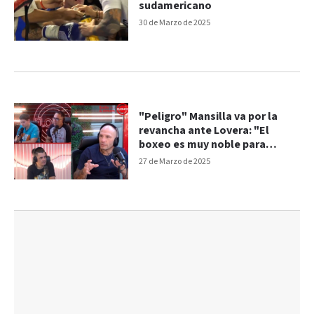
sudamericano
30 de Marzo de 2025
"Peligro" Mansilla va por la
revancha ante Lovera: "El
boxeo es muy noble para
ensuciarlo"
27 de Marzo de 2025