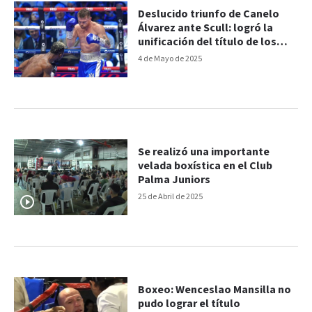
Deslucido triunfo de Canelo
Álvarez ante Scull: logró la
unificación del título de los
supermedianos
4 de Mayo de 2025
Se realizó una importante
velada boxística en el Club
Palma Juniors
25 de Abril de 2025
Boxeo: Wenceslao Mansilla no
pudo lograr el título