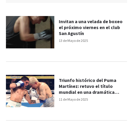
Invitan a una velada de boxeo
el próximo viernes en el club
San Agustín
13 de Mayo de 2025
Triunfo histórico del Puma
Martínez: retuvo el título
mundial en una dramática
pelea
11 de Mayo de 2025