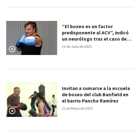
“El boxeo es un factor
predisponente al ACV”, indicó
un neurólogo tras el caso de
“Locomotora” Oliveras
21 de Julio de 2025
Invitan a sumarse a la escuela
de boxeo del club Banfield en
el barrio Pancho Ramírez
21 de Mayo de 2025