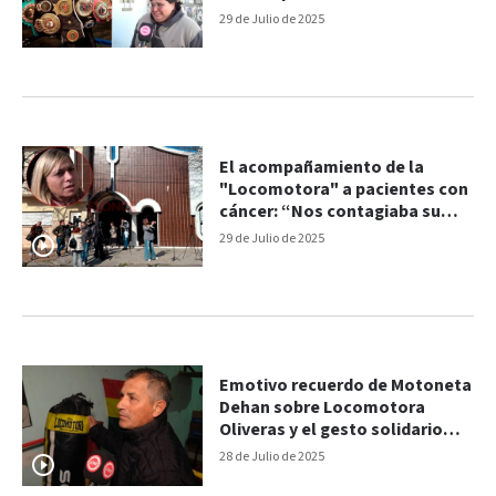
29 de Julio de 2025
El acompañamiento de la
"Locomotora" a pacientes con
cáncer: “Nos contagiaba su
fuerza”
29 de Julio de 2025
Emotivo recuerdo de Motoneta
Dehan sobre Locomotora
Oliveras y el gesto solidario
con su gimnasio
28 de Julio de 2025