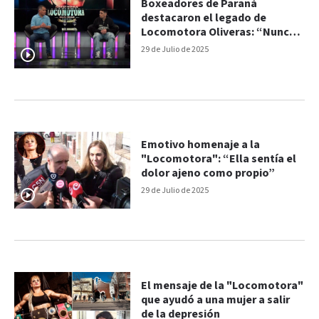
Boxeadores de Paraná
destacaron el legado de
Locomotora Oliveras: “Nunca
se va a morir el mensaje que
29 de Julio de 2025
dejó ella”
Emotivo homenaje a la
"Locomotora": “Ella sentía el
dolor ajeno como propio”
29 de Julio de 2025
El mensaje de la "Locomotora"
que ayudó a una mujer a salir
de la depresión