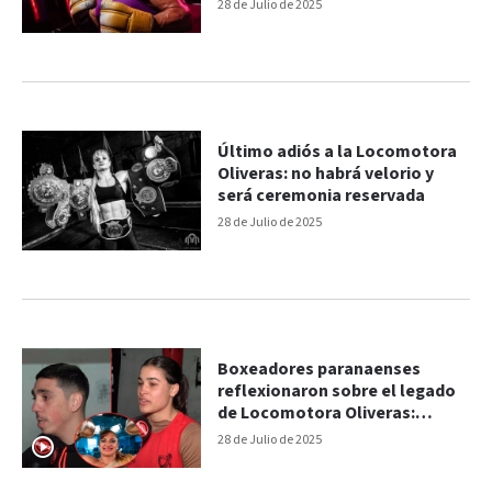
28 de Julio de 2025
Último adiós a la Locomotora
Oliveras: no habrá velorio y
será ceremonia reservada
28 de Julio de 2025
Boxeadores paranaenses
reflexionaron sobre el legado
de Locomotora Oliveras:
“Siempre será recordada”
28 de Julio de 2025