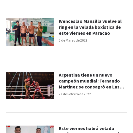
Wenceslao Mansilla vuelve al
ring en la velada boxística de
este viernes en Paracao
3 de Marzo de 2022
Argentina tiene un nuevo
campeón mundial: Fernando
Martínez se consagró en Las
Vegas
27 de Febrero de 2022
Este viernes habrá velada