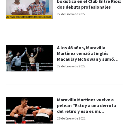
boxística en el Club Entre Ríos:
dos debuts profesionales
27 de Enero de 2022
A los 46 años, Maravilla
Martínez venció al inglés
Macaulay McGowan y sumó
otra victoria
27 de Enero de 2022
Maravilla Martínez vuelve a
pelear: "Estoy a una derrota
del retiro y esa es mi
motivación"
26 de Enero de 2022