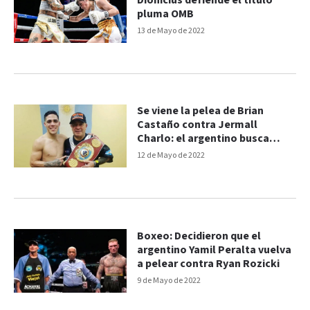
Dionicius defiende el título
pluma OMB
13 de Mayo de 2022
Se viene la pelea de Brian
Castaño contra Jermall
Charlo: el argentino busca
hacer historia
12 de Mayo de 2022
Boxeo: Decidieron que el
argentino Yamil Peralta vuelva
a pelear contra Ryan Rozicki
9 de Mayo de 2022