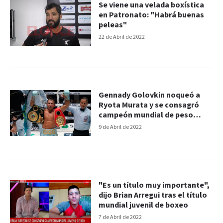
Se viene una velada boxística
en Patronato: "Habrá buenas
peleas"
22 de Abril de 2022
Gennady Golovkin noqueó a
Ryota Murata y se consagró
campeón mundial de peso
mediano FIB y AMB
9 de Abril de 2022
"Es un título muy importante",
dijo Brian Arregui tras el título
mundial juvenil de boxeo
7 de Abril de 2022