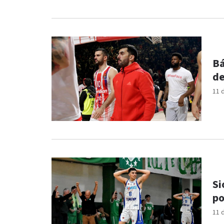
Bá
de
11 
Si
po
11 