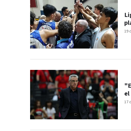
Li
pl
19 
"E
el
17 