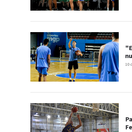
"E
nu
10 
Pa
Fe