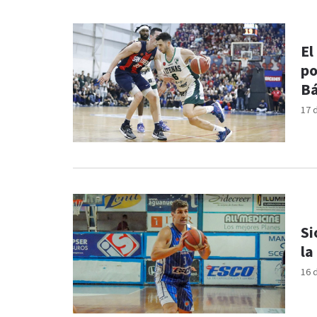
El
po
B
17 
Si
la
16 