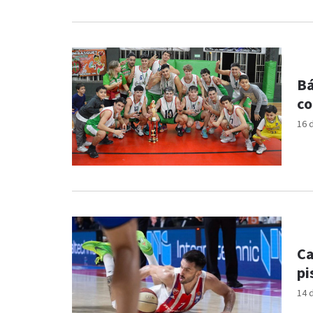
Bá
co
16 
Ca
pi
14 