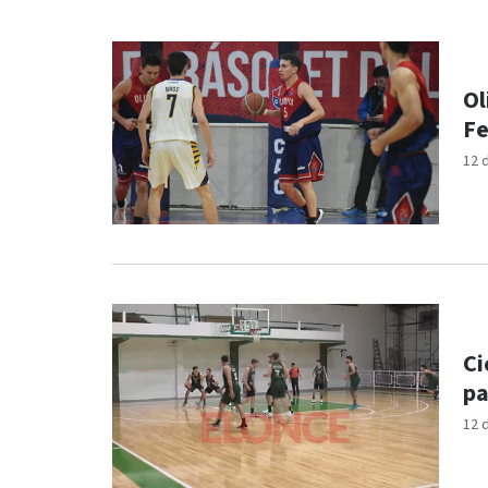
Ol
Fe
12 
Ci
pa
12 