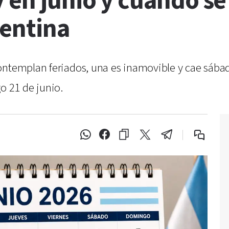
 en junio y cuándo se 
gentina
ontemplan feriados, una es inamovible y cae sábado
o 21 de junio.