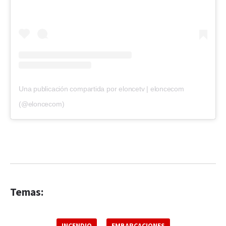
Una publicación compartida por eloncetv | eloncecom
(@eloncecom)
Temas:
INCENDIO
EMBARCACIONES