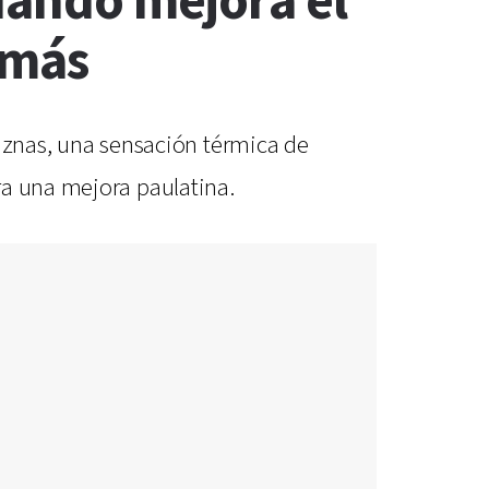
cuándo mejora el
 más
oviznas, una sensación térmica de
ra una mejora paulatina.