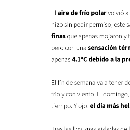
El
aire de frío polar
volvió a 
hizo sin pedir permiso; est
finas
que apenas mojaron y t
pero con una
sensación tér
apenas
4.1ºC debido a la pr
El fin de semana va a tener do
frío y con viento. El domingo
tiempo. Y ojo:
el día más he
Tras las lloviznas aisladas d