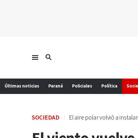
Últimas noticias
Paraná
Policiales
Política
Soci
SOCIEDAD
El aire polar volvió a instal