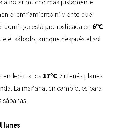
a a notar mucho más justamente
en el enfriamiento ni viento que
el domingo está pronosticada en
6ºC
que el sábado, aunque después el sol
cenderán a los
17ºC
. Si tenés planes
r linda. La mañana, en cambio, es para
s sábanas.
l lunes