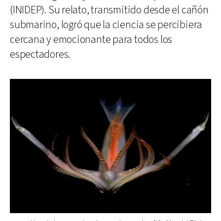
(INIDEP). Su relato, transmitido desde el cañón
submarino, logró que la ciencia se percibiera
cercana y emocionante para todos los
espectadores.