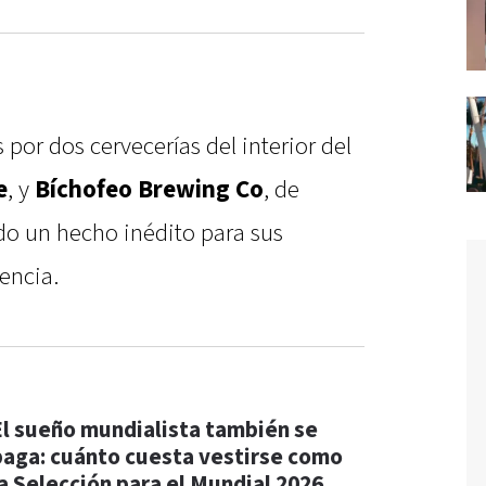
por dos cervecerías del interior del
e
, y
Bíchofeo Brewing Co
, de
do un hecho inédito para sus
encia.
El sueño mundialista también se
paga: cuánto cuesta vestirse como
la Selección para el Mundial 2026