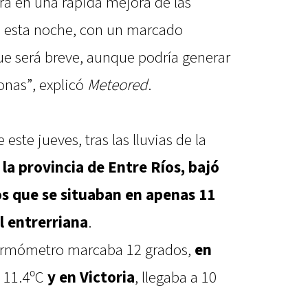
ará en una rápida mejora de las
 esta noche, con un marcado
e será breve, aunque podría generar
onas”, explicó
Meteored
.
este jueves, tras las lluvias de la
la provincia de Entre Ríos, bajó
s que se situaban en apenas 11
al entrerriana
.
termómetro marcaba 12 grados,
en
n 11.4ºC
y en Victoria
, llegaba a 10