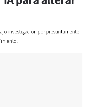
IA para alterar
bajo investigación por presuntamente
timiento.