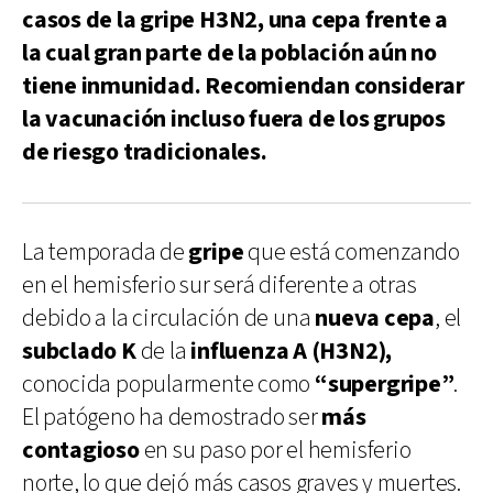
casos de la gripe H3N2, una cepa frente a
la cual gran parte de la población aún no
tiene inmunidad. Recomiendan considerar
la vacunación incluso fuera de los grupos
de riesgo tradicionales.
La temporada de
gripe
que está comenzando
en el hemisferio sur será diferente a otras
debido a la circulación de una
nueva cepa
, el
subclado K
de la
influenza A (H3N2),
conocida popularmente como
“supergripe”
.
El patógeno ha demostrado ser
más
contagioso
en su paso por el hemisferio
norte, lo que dejó más casos graves y muertes.