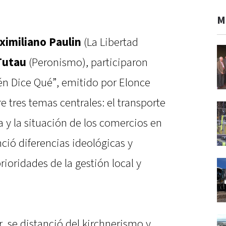
M
ximiliano Paulin
(La Libertad
Tutau
(Peronismo), participaron
én Dice Qué”, emitido por Elonce
 tres temas centrales: el transporte
a y la situación de los comercios en
nció diferencias ideológicas y
rioridades de la gestión local y
 se distanció del kirchnerismo y