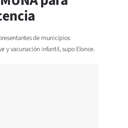
d MUNA para
cencia
epresentantes de municipios
 y vacunación infantil, supo Elonce.