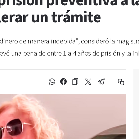
risión preventiva a l
lerar un trámite
r dinero de manera indebida”, consideró la magist
vé una pena de entre 1 a 4 años de prisión y la inh