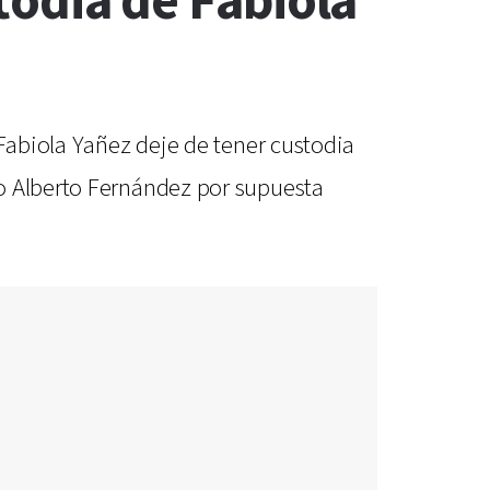
stodia de Fabiola
 Fabiola Yañez deje de tener custodia
io Alberto Fernández por supuesta