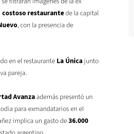
 se filtraran imágenes de la ex
n
costoso restaurante
de la capital
Nuevo
, con la presencia de
ndo en el restaurante
La Única
junto
va pareja.
rtad Avanza
además presentó un
todia para exmandatarios en el
Yañez implica un gasto de
36.000
Estado argentino.