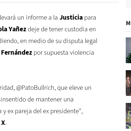
levará un informe a la
Justicia
para
M
ola Yañez
deje de tener custodia en
idiendo, en medio de su disputa legal
 Fernández
por supuesta violencia
uridad, @PatoBullrich, que eleve un
l sinsentido de mantener una
 y ex pareja del ex presidente",
e
X
.