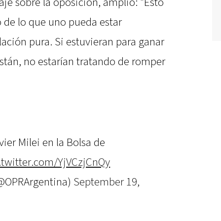
aje sobre la oposición, amplió: "Esto
o de lo que uno pueda estar
lación pura. Si estuvieran para ganar
stán, no estarían tratando de romper
ier Milei en la Bolsa de
.twitter.com/YjVCzjCnQy
 (@OPRArgentina)
September 19,