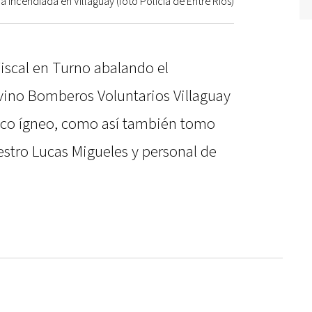
a incendiada en Villaguay (foto Policía de Entre Ríos)
iscal en Turno abalando el
rvino Bomberos Voluntarios Villaguay
foco ígneo, como así también tomo
iestro Lucas Migueles y personal de