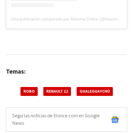
Una publicación compartida por Máxima Online (@maximagualeguaychu)
Temas:
ROBO
RENAULT 12
GUALEGUAYCHÚ
Seguí las noticias de Elonce.com en Google
News