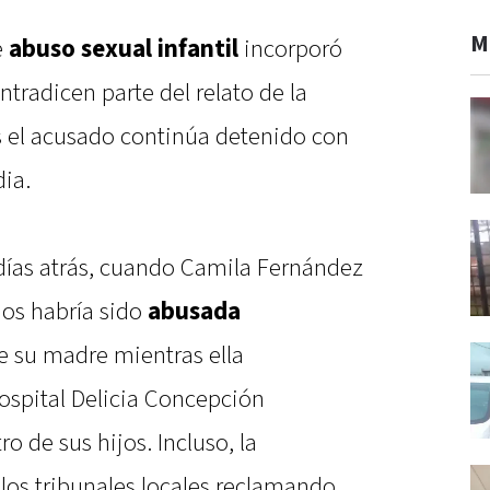
M
e
abuso sexual infantil
incorporó
tradicen parte del relato de la
 el acusado continúa detenido con
ia.
días atrás, cuando Camila Fernández
ños habría sido
abusada
e su madre mientras ella
ospital Delicia Concepción
 de sus hijos. Incluso, la
los tribunales locales reclamando