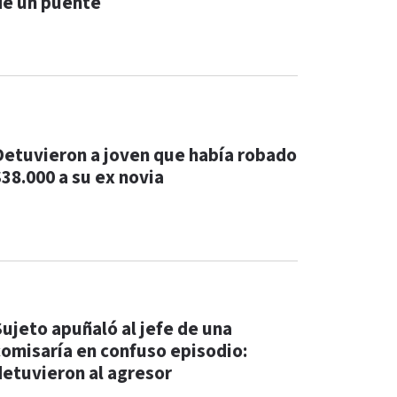
de un puente
Detuvieron a joven que había robado
$38.000 a su ex novia
Sujeto apuñaló al jefe de una
comisaría en confuso episodio:
detuvieron al agresor