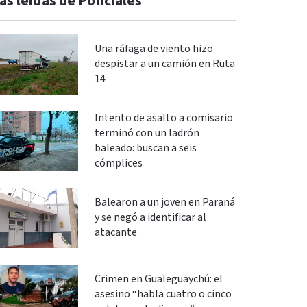
ás leidas de Policiales
Una ráfaga de viento hizo
despistar a un camión en Ruta
14
Intento de asalto a comisario
terminó con un ladrón
baleado: buscan a seis
cómplices
Balearon a un joven en Paraná
y se negó a identificar al
atacante
Crimen en Gualeguaychú: el
asesino “habla cuatro o cinco