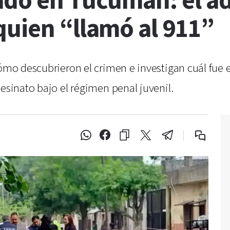
ado en Tucumán: el a
quien “llamó al 911”
cómo descubrieron el crimen e investigan cuál fue e
sesinato bajo el régimen penal juvenil.