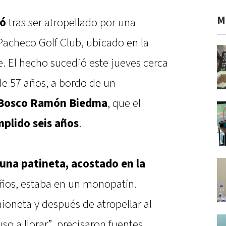
M
ió
tras ser atropellado por
una
 Pacheco Golf Club, ubicado en la
. El hecho sucedió este jueves cerca
de 57 años, a bordo de un
Bosco Ramón Biedma
, que el
plido seis años
.
una patineta, acostado en la
ños, estaba en un monopatín.
ioneta y después de atropellar al
uso a llorar”, precisaron fuentes