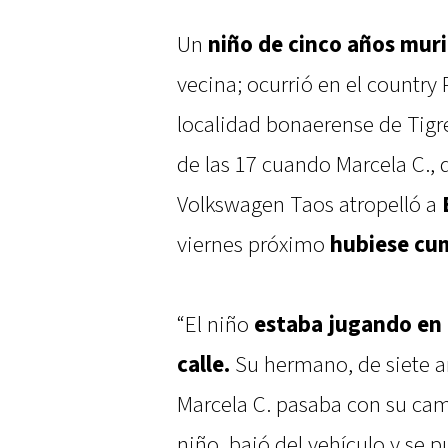
Un
niño de cinco años mur
vecina; ocurrió en el country
localidad bonaerense de Tigre
de las 17 cuando Marcela C., 
Volkswagen Taos atropelló a
viernes próximo
hubiese cum
“El niño
estaba jugando en 
calle.
Su hermano, de siete a
Marcela C. pasaba con su cam
niño, bajó del vehículo y se p