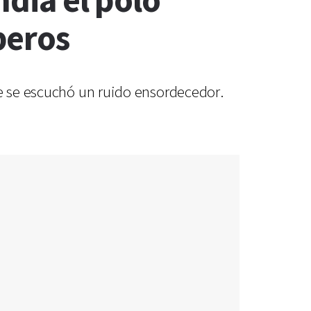
ndia el polo
beros
ue se escuchó un ruido ensordecedor.