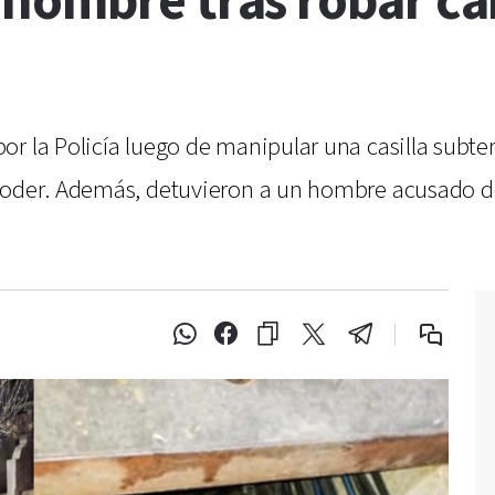
hombre tras robar cab
r la Policía luego de manipular una casilla subte
poder. Además, detuvieron a un hombre acusado de 