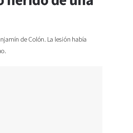
o herido de una
enjamín de Colón. La lesión había
ho.