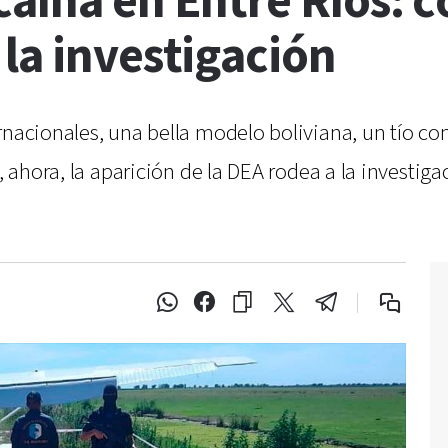
aína en Entre Ríos: c
la investigación
rnacionales, una bella modelo boliviana, un tío c
y, ahora, la aparición de la DEA rodea a la investi