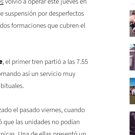
es
volvió a operar este jueves en
de suspensión por desperfectos
s dos formaciones que cubren el
e
, el primer tren partió a las 7.55
tomando así un servicio muy
bituales.
zado el pasado viernes, cuando
mó que las unidades no podían
écnicas. Una de ellas presentó un