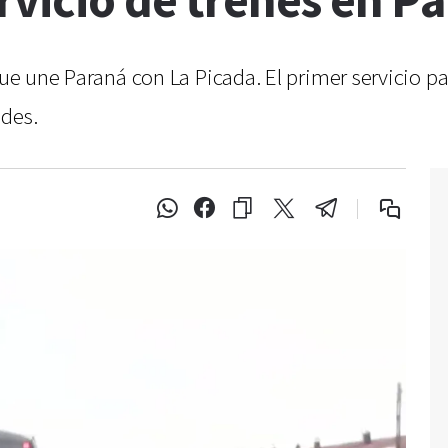
rvicio de trenes en P
que une Paraná con La Picada. El primer servicio par
dades.