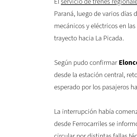
El
servicio de trenes regional
Paraná, luego de varios días 
mecánicos y eléctricos en la
trayecto hacia La Picada.
Según pudo confirmar
Elonc
desde la estación central, re
esperado por los pasajeros ha
La interrupción había comen
desde Ferrocarriles se infor
circular por distintas fallas t