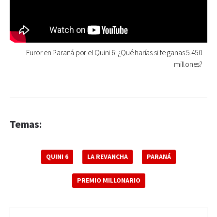
Furor en Paraná por el Quini 6: ¿Qué harías si te ganas 5.450
millones?
Temas:
QUINI 6
LA REVANCHA
PARANÁ
PREMIO MILLONARIO