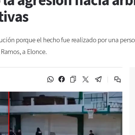
la agresión hacia árb
tivas
ución porque el hecho fue realizado por una person
a Ramos, a Elonce.