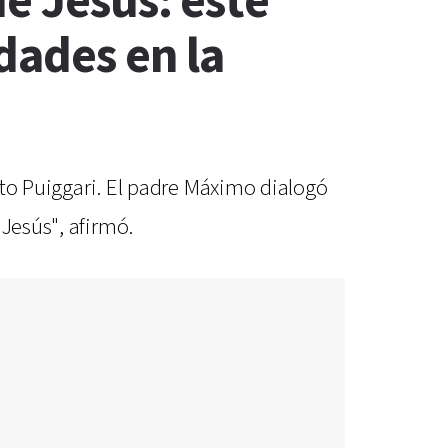
e Jesús: este
dades en la
erto Puiggari. El padre Máximo dialogó
Jesús", afirmó.