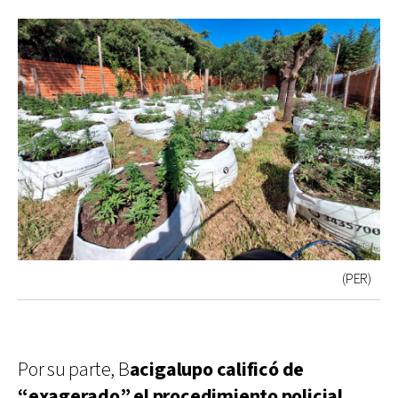
(PER)
Por su parte, B
acigalupo calificó de
“exagerado” el procedimiento policial,