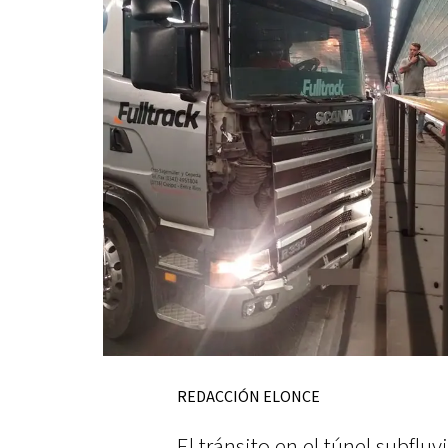
REDACCIÓN ELONCE
El tránsito en el túnel subfluv