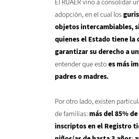
El RUAER vino a consolidar u
adopción, en el cual los
guri
objetos intercambiables, 
quienes el Estado tiene la
garantizar su derecho a un
entender que esto
es más im
padres o madres.
Por otro lado, existen partic
de familias:
más del 85% de
inscriptos en el Registro t
niños/as de hasta 3 años
;
a