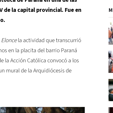
atólica de Paraná en una de las
V de la capital provincial. Fue en
M
o.
a
Elonce
la actividad que transcurrió
os en la placita del barrio Paraná
de la Acción Católica convocó a los
un mural de la Arquidiócesis de