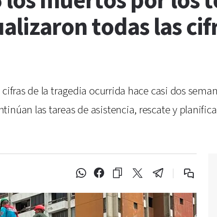
 los muertos por los 
lizaron todas las cifr
 cifras de la tragedia ocurrida hace casi dos sema
inúan las tareas de asistencia, rescate y planific