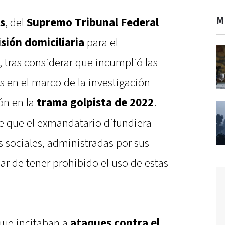
M
s
, del
Supremo Tribunal Federal
isión domiciliaria
para el
, tras considerar que incumplió las
 en el marco de la investigación
ón en la
trama golpista de 2022
.
de que el exmandatario difundiera
s sociales, administradas por sus
esar de tener prohibido el uso de estas
que incitaban a
ataques contra el