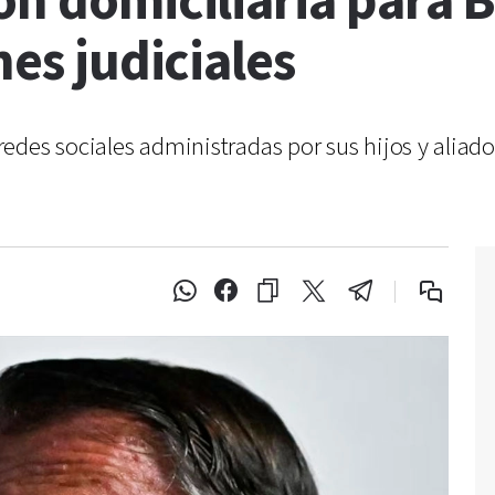
ón domiciliaria para 
nes judiciales
des sociales administradas por sus hijos y aliados