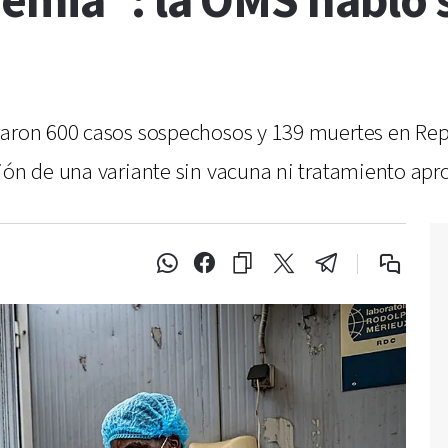
emia”: la OMS habló s
traron 600 casos sospechosos y 139 muertes en Re
ción de una variante sin vacuna ni tratamiento apr