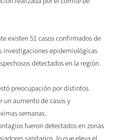
ción realizada por el comité de
te existen 51 casos confirmados de
as investigaciones epidemiológicas
ospechosos detectados en la región.
stó preocupación por distintos
er un aumento de casos y
róximas semanas.
ontagios fueron detectados en zonas
jadores sanitarios, lo que eleva el