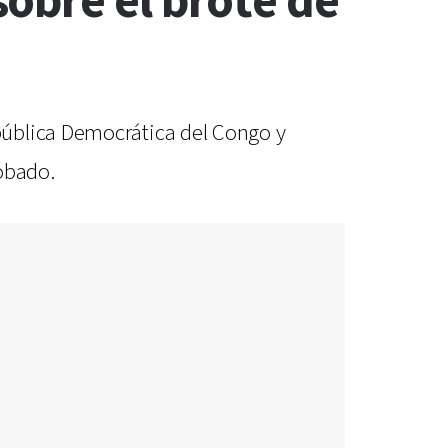
obre el brote de
pública Democrática del Congo y
obado.