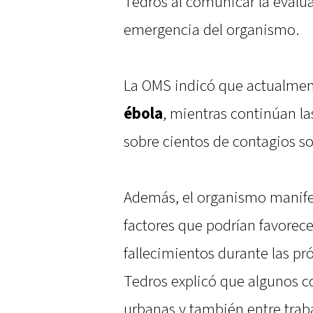
Tedros al comunicar la evalua
emergencia del organismo.
La OMS indicó que actualmen
ébola
, mientras continúan l
sobre cientos de contagios s
Además, el organismo manife
factores que podrían favorec
fallecimientos durante las p
Tedros explicó que algunos c
urbanas y también entre traba