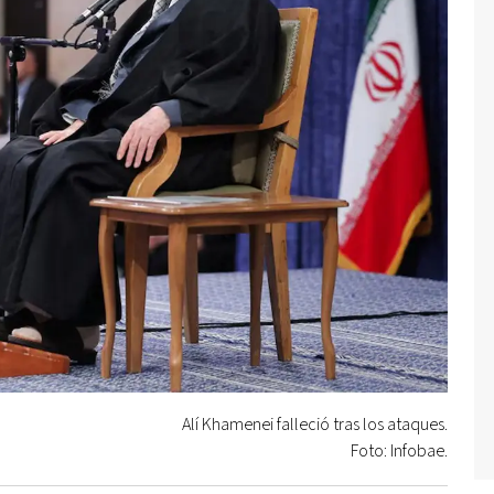
Alí Khamenei falleció tras los ataques.
Foto: Infobae.