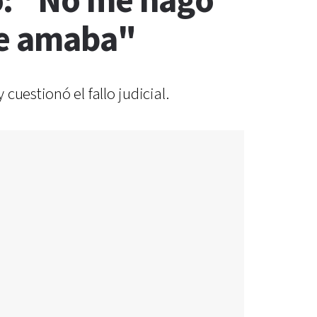
o: "No me hago
ue amaba"
uestionó el fallo judicial.