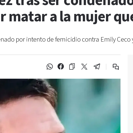
ez tras ser condenad
ar matar a la mujer q
nado por intento de femicidio contra Emily Ceco y c