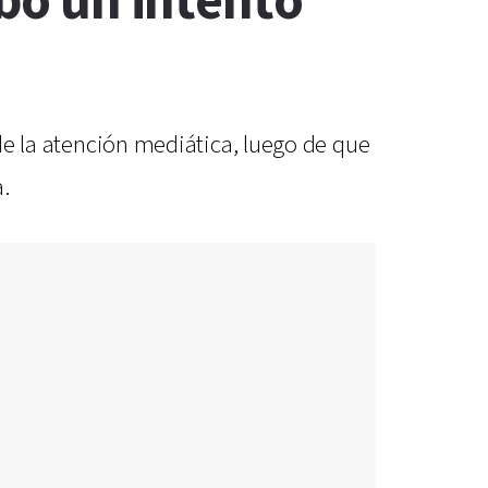
ubo un intento
 de la atención mediática, luego de que
.