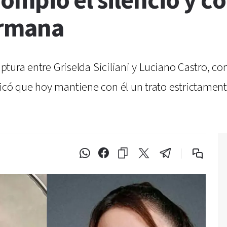
 rompió el silencio y 
ermana
 ruptura entre Griselda Siciliani y Luciano Castro,
licó que hoy mantiene con él un trato estrictamen