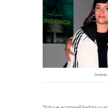
Griselda 
“Estuve acompañándola cuando