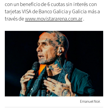
con un beneficio de 6 cuotas sin interés con
tarjetas VISA de Banco Galicia y Galicia más a
través de
www.movistararena.com.ar
.
Emanuel Noir.