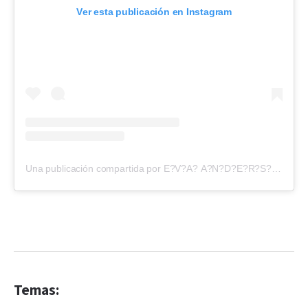
Ver esta publicación en Instagram
Una publicación compartida por E?V?A? A?N?D?E?R?S?O?N? (@evangelinaanderson)
Temas: