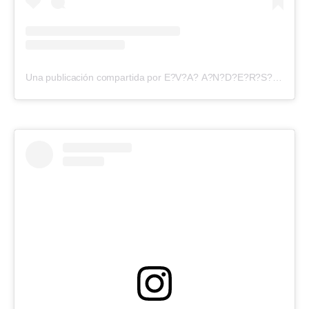
Una publicación compartida por E?V?A? A?N?D?E?R?S?O?N? (@evangelinaanderson)