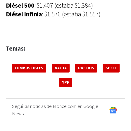
Diésel 500
: $1.407 (estaba $1.384)
Diésel Infinia
: $1.576 (estaba $1.557)
Temas:
COMBUSTIBLES
NAFTA
PRECIOS
SHELL
YPF
Seguí las noticias de Elonce.com en Google
News